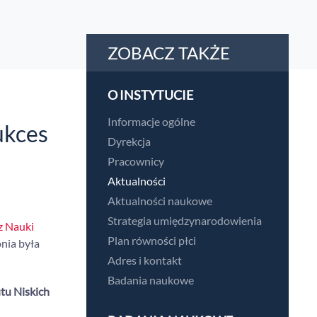
ZOBACZ TAKŻE
O INSTYTUCIE
Informacje ogólne
ukces
Dyrekcja
Pracownicy
Aktualności
Aktualności naukowe
Strategia umiędzynarodowienia
z Nauki
Plan równości płci
nia była
Adres i kontakt
Badania naukowe
tu Niskich