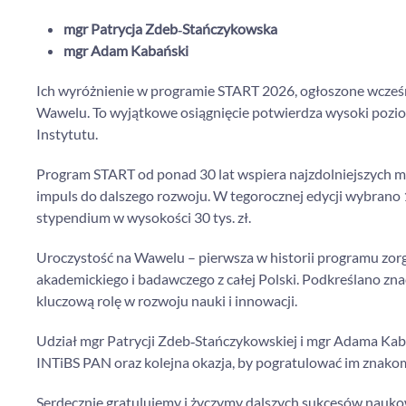
mgr Patrycja Zdeb‑Stańczykowska
mgr Adam Kabański
Ich wyróżnienie w programie START 2026, ogłoszone wcześni
Wawelu. To wyjątkowe osiągnięcie potwierdza wysoki pozi
Instytutu.
Program START od ponad 30 lat wspiera najzdolniejszych m
impuls do dalszego rozwoju. W tegorocznej edycji wybrano 
stypendium w wysokości 30 tys. zł.
Uroczystość na Wawelu – pierwsza w historii programu zo
akademickiego i badawczego z całej Polski. Podkreślano zn
kluczową rolę w rozwoju nauki i innowacji.
Udział mgr Patrycji Zdeb‑Stańczykowskiej i mgr Adama Kab
INTiBS PAN oraz kolejna okazja, by pogratulować im znakom
Serdecznie gratulujemy i życzymy dalszych sukcesów nauk