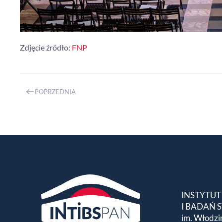
Zdjęcie źródło:
FNP
POPRZEDNIA
INSTYTUT
I BADAŃ
im. Włodzi