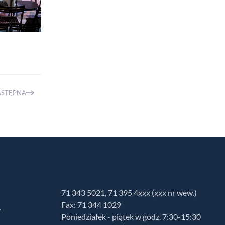
ASTĘPNA
71 343 5021, 71 395 4xxx (xxx nr wew.)
Fax: 71 344 1029
w
Poniedziałek - piątek w godz. 7:30-15:30