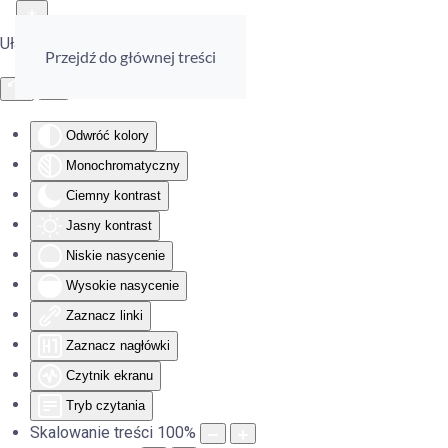
Ułatwienia dostępu
Przejdź do głównej treści
Odwróć kolory
Monochromatyczny
Ciemny kontrast
Jasny kontrast
Niskie nasycenie
Wysokie nasycenie
Zaznacz linki
Zaznacz nagłówki
Czytnik ekranu
Tryb czytania
Skalowanie treści
100
%