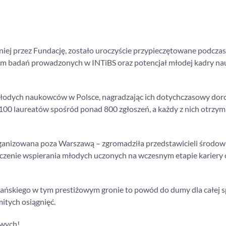
ej przez Fundację, zostało uroczyście przypieczętowane podczas 
om badań prowadzonych w INTiBS oraz potencjał młodej kadry n
łodych naukowców w Polsce, nagradzając ich dotychczasowy doro
100 laureatów spośród ponad 800 zgłoszeń, a każdy z nich otrzym
rganizowana poza Warszawą – zgromadziła przedstawicieli środow
aczenie wspierania młodych uczonych na wczesnym etapie kariery 
ańskiego w tym prestiżowym gronie to powód do dumy dla całej s
itych osiągnięć.
owych!