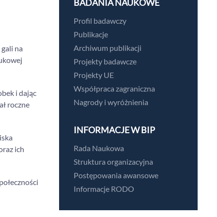
BADANIA NAUKOWE
Profil badawczy
Publikacje
Archiwum publikacji
gali na
aukowej
Projekty badawcze
Projekty UE
Współpraca zagraniczna
bek i dając
Nagrody i wyróżnienia
ał roczne
INFORMACJE W BIP
iska
Rada Naukowa
oraz ich
Struktura organizacyjna
Postępowania awansowe
połeczności
Informacje RODO