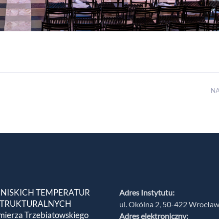
N
 NISKICH TEMPERATUR
Adres Instytutu:
 STRUKTURALNYCH
ul. Okólna 2, 50-422 Wrocła
mierza Trzebiatowskiego
Adres elektroniczny: