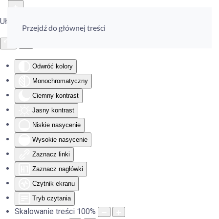
Ułatwienia dostępu
Przejdź do głównej treści
Odwróć kolory
Monochromatyczny
Ciemny kontrast
Jasny kontrast
Niskie nasycenie
Wysokie nasycenie
Zaznacz linki
Zaznacz nagłówki
Czytnik ekranu
Tryb czytania
Skalowanie treści
100
%