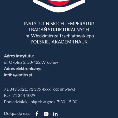
INSTYTUT NISKICH TEMPERATUR
I BADAŃ STRUKTURALNYCH
im. Włodzimierza Trzebiatowskiego
POLSKIEJ AKADEMII NAUK
Adres Instytutu:
ul. Okólna 2, 50-422 Wrocław
Adres elektroniczny:
intibs@intibs.pl
71 343 5021, 71 395 4xxx (xxx nr wew.)
Fax: 71 344 1029
Poniedziałek - piątek w godz. 7:30-15:30
Dołącz do nas: