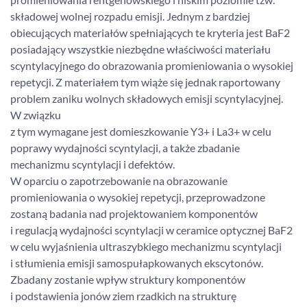
składowej wolnej rozpadu emisji. Jednym z bardziej
obiecujących materiałów spełniających te kryteria jest BaF2
posiadający wszystkie niezbędne właściwości materiału
scyntylacyjnego do obrazowania promieniowania o wysokiej
repetycji. Z materiałem tym wiąże się jednak raportowany
problem zaniku wolnych składowych emisji scyntylacyjnej.
W związku
z tym wymagane jest domieszkowanie Y3+ i La3+ w celu
poprawy wydajności scyntylacji, a także zbadanie
mechanizmu scyntylacji i defektów.
W oparciu o zapotrzebowanie na obrazowanie
promieniowania o wysokiej repetycji, przeprowadzone
zostaną badania nad projektowaniem komponentów
i regulacją wydajności scyntylacji w ceramice optycznej BaF2
w celu wyjaśnienia ultraszybkiego mechanizmu scyntylacji
i stłumienia emisji samospułapkowanych ekscytonów.
Zbadany zostanie wpływ struktury komponentów
i podstawienia jonów ziem rzadkich na strukturę