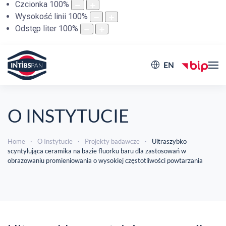
Czcionka
100
%
Wysokość linii
100
%
Odstęp liter
100
%
EN
O INSTYTUCIE
Home
O Instytucie
Projekty badawcze
Ultraszybko
scyntylująca ceramika na bazie fluorku baru dla zastosowań w
obrazowaniu promieniowania o wysokiej częstotliwości powtarzania