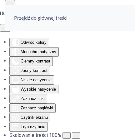
Ułatwienia dostępu
Przejdź do głównej treści
Odwróć kolory
Monochromatyczny
Ciemny kontrast
Jasny kontrast
Niskie nasycenie
Wysokie nasycenie
Zaznacz linki
Zaznacz nagłówki
Czytnik ekranu
Tryb czytania
Skalowanie treści
100
%