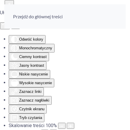
Ułatwienia dostępu
Przejdź do głównej treści
Odwróć kolory
Monochromatyczny
Ciemny kontrast
Jasny kontrast
Niskie nasycenie
Wysokie nasycenie
Zaznacz linki
Zaznacz nagłówki
Czytnik ekranu
Tryb czytania
Skalowanie treści
100
%