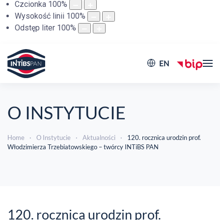
Czcionka
100
%
Wysokość linii
100
%
Odstęp liter
100
%
EN
O INSTYTUCIE
Home
O Instytucie
Aktualności
120. rocznica urodzin prof.
Włodzimierza Trzebiatowskiego – twórcy INTiBS PAN
120. rocznica urodzin prof.