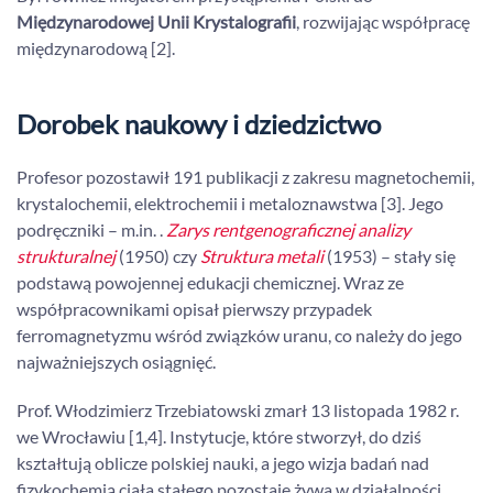
Międzynarodowej Unii Krystalografii
, rozwijając współpracę
międzynarodową [2].
Dorobek naukowy i dziedzictwo
Profesor pozostawił 191 publikacji z zakresu magnetochemii,
krystalochemii, elektrochemii i metaloznawstwa [3]. Jego
podręczniki –
m.in.
.
Zarys rentgenograficznej analizy
strukturalnej
(1950) czy
Struktura metali
(1953) – stały się
podstawą powojennej edukacji chemicznej. Wraz ze
współpracownikami opisał pierwszy przypadek
ferromagnetyzmu wśród związków uranu, co należy do jego
najważniejszych osiągnięć.
Prof. Włodzimierz Trzebiatowski zmarł 13 listopada 1982 r.
we Wrocławiu [1,4]. Instytucje, które stworzył, do dziś
kształtują oblicze polskiej nauki, a jego wizja badań nad
fizykochemią ciała stałego pozostaje żywa w działalności