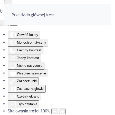
Ułatwienia dostępu
Przejdź do głównej treści
Odwróć kolory
Monochromatyczny
Ciemny kontrast
Jasny kontrast
Niskie nasycenie
Wysokie nasycenie
Zaznacz linki
Zaznacz nagłówki
Czytnik ekranu
Tryb czytania
Skalowanie treści
100
%