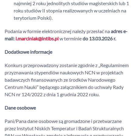
najmniej 2 roku jednolitych studiów magisterskich lub 1
roku studiów II stopnia realizowanych w uczelniach na
terytorium Polski).
Podania w formie elektronicznej należy przesłać na
adres e-
mail:
l.marciniak@intibs.pl
w terminie
do
13.03.2026 r.
Dodatkowe informacje
Konkurs przeprowadzony zostanie zgodnie z „Regulaminem
przyznawania stypendiów naukowych NCN w projektach
badawczych finansowanych ze środków Narodowego
Centrum Nauki” będącego załącznikiem do uchwały Rady
NCN nr 124/2022 z dnia 1 grudnia 2022 roku.
Dane osobowe
Pani/Pana dane osobowe są gromadzone i przetwarzane
przez Instytut Niskich Temperatur i Badań Strukturalnych
PAN we Wrocławiu zgodnie z informacją o przetwarzaniu