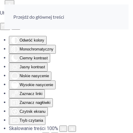
Ułatwienia dostępu
Przejdź do głównej treści
Odwróć kolory
Monochromatyczny
Ciemny kontrast
Jasny kontrast
Niskie nasycenie
Wysokie nasycenie
Zaznacz linki
Zaznacz nagłówki
Czytnik ekranu
Tryb czytania
Skalowanie treści
100
%