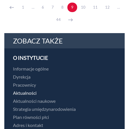
1
…
6
7
8
9
10
11
12
…
44
ZOBACZ TAKŻE
O INSTYTUCIE
Informacje ogólne
Dyrekcja
Pracownicy
Aktualności
Aktualności naukowe
Strategia umiędzynarodowienia
Plan równości płci
Adres i kontakt