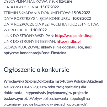
DYSCYPLINA NAUKOWA:
nauki fizyczne
DATA OGŁOSZENIA:
15.07.2022
TERMIN SKŁADANIA DOKUMENTÓW:
15.08.2022
DATA ROZSTRZYGNIĘCIA KONKURSU:
10.09.2022
DATA ROZPOCZĘCIA KSZTAŁCENIA I UCZESTNICTWA
W PROJEKCIE:
1.10.2022
LINK DO STRONY WSD IPAN:
http://wsdipan.intibs.pl
LINK DO STRONY INTiBS PAN:
http://intibs.pl
SŁOWA KLUCZOWE:
układy silnie oddziałujące, sieci
optyczne, kondensacja Bose-Einsteina
Ogłoszenie o konkursie
Wrocławska Szkoła Doktorska Instytutów Polskiej Akademii
Nauk
(WSD IPAN) ogłasza
rekrutację specjalną dla
doktoranta – stypendysty (wykonawcy) w projekcie
badawczym
pt. „Wpływ pól cechowania i topologii na
przemiany fazowe bozonów w sieciach optycznych”,