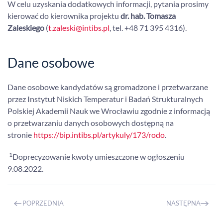
W celu uzyskania dodatkowych informacji, pytania prosimy
kierować do
kierownika projektu
dr. hab. Tomasza
Zaleskiego
(
t.zaleski@intibs.pl
, tel. +48 71 395 4316).
Dane osobowe
Dane osobowe kandydatów są gromadzone i przetwarzane
przez Instytut Niskich Temperatur i Badań Strukturalnych
Polskiej Akademii Nauk we Wrocławiu zgodnie z informacją
o przetwarzaniu danych osobowych dostępną na
stronie
https://bip.intibs.pl/artykuly/173/rodo
.
1
Doprecyzowanie kwoty umieszczone w ogłoszeniu
9.08.2022.
POPRZEDNIA
NASTĘPNA