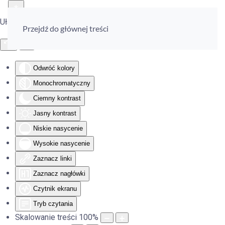
Ułatwienia dostępu
Przejdź do głównej treści
Odwróć kolory
Monochromatyczny
Ciemny kontrast
Jasny kontrast
Niskie nasycenie
Wysokie nasycenie
Zaznacz linki
Zaznacz nagłówki
Czytnik ekranu
Tryb czytania
Skalowanie treści
100
%