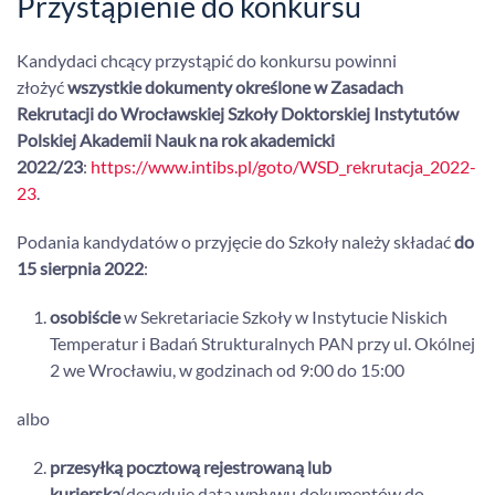
Przystąpienie do konkursu
Kandydaci chcący przystąpić do konkursu powinni
złożyć
wszystkie dokumenty określone w Zasadach
Rekrutacji do Wrocławskiej Szkoły Doktorskiej Instytutów
Polskiej Akademii Nauk na rok akademicki
2022/23
:
https://www.intibs.pl/goto/WSD_rekrutacja_2022-
23
.
Podania kandydatów o przyjęcie do Szkoły należy składać
do
15 sierpnia 2022
:
osobiście
w Sekretariacie Szkoły w Instytucie Niskich
Temperatur i Badań Strukturalnych PAN przy ul. Okólnej
2 we Wrocławiu, w godzinach od 9:00 do 15:00
albo
przesyłką pocztową rejestrowaną lub
kurierską
(decyduje data wpływu dokumentów do