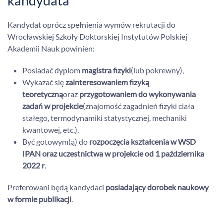
kandydata
Kandydat oprócz spełnienia wymów rekrutacji do
Wrocławskiej Szkoły Doktorskiej Instytutów Polskiej
Akademii Nauk powinien:
Posiadać dyplom
magistra fizyki
(lub pokrewny),
Wykazać się
zainteresowaniem fizyką
teoretyczną
oraz
przygotowaniem do wykonywania
zadań w projekcie
(znajomość zagadnień fizyki ciała
stałego, termodynamiki statystycznej, mechaniki
kwantowej, etc.),
Być gotowym(ą) do
rozpoczęcia kształcenia w WSD
IPAN oraz uczestnictwa w projekcie od 1 października
2022 r
.
Preferowani będą kandydaci
posiadający dorobek naukowy
w formie publikacji
.