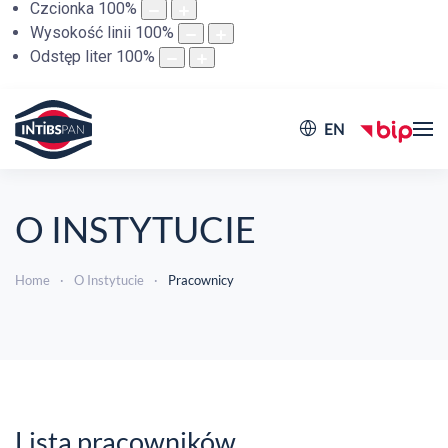
Czcionka
100
%
Wysokość linii
100
%
Odstęp liter
100
%
EN
O INSTYTUCIE
Home
O Instytucie
Pracownicy
Lista pracowników