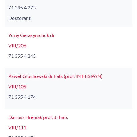
71 395 4 273
Doktorant
Yuriy Gerasymchuk dr
VIII/206
71 395 4 245
Paweł Głuchowski dr hab. (prof. INTiBS PAN)
VIII/105
71 395 4 174
Dariusz Hreniak prof. dr hab.
VIII/111