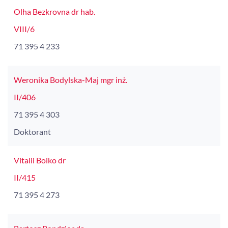
Olha Bezkrovna dr hab.
VIII/6
71 395 4 233
Weronika Bodylska-Maj mgr inż.
II/406
71 395 4 303
Doktorant
Vitalii Boiko dr
II/415
71 395 4 273