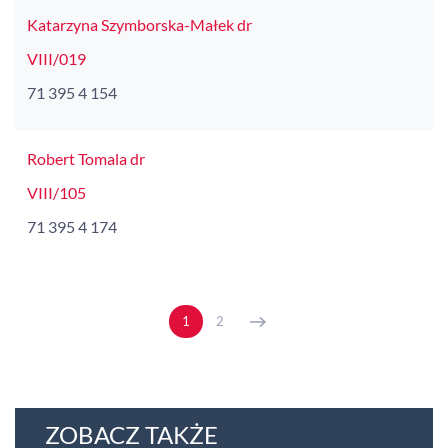
Katarzyna Szymborska-Małek dr
VIII/019
71 395 4 154
Robert Tomala dr
VIII/105
71 395 4 174
1
2
ZOBACZ TAKŻE