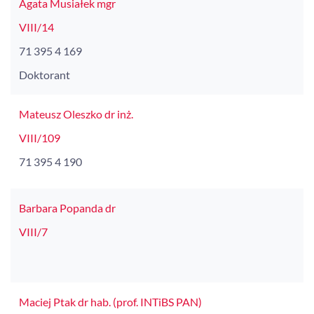
Agata Musiałek mgr
VIII/14
71 395 4 169
Doktorant
Mateusz Oleszko dr inż.
VIII/109
71 395 4 190
Barbara Popanda dr
VIII/7
Maciej Ptak dr hab. (prof. INTiBS PAN)