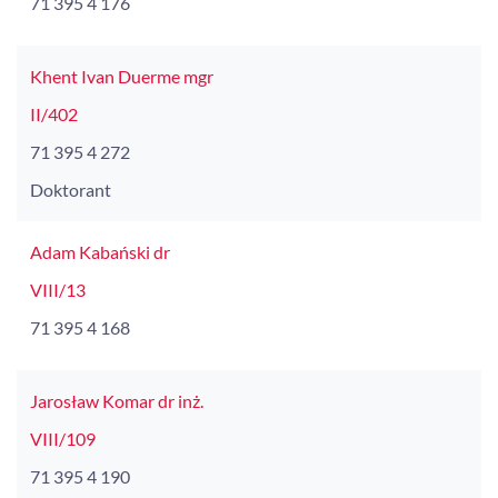
71 395 4 176
Khent Ivan Duerme mgr
II/402
71 395 4 272
Doktorant
Adam Kabański dr
VIII/13
71 395 4 168
Jarosław Komar dr inż.
VIII/109
71 395 4 190