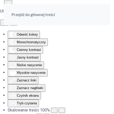
Ułatwienia dostępu
Przejdź do głównej treści
Odwróć kolory
Monochromatyczny
Ciemny kontrast
Jasny kontrast
Niskie nasycenie
Wysokie nasycenie
Zaznacz linki
Zaznacz nagłówki
Czytnik ekranu
Tryb czytania
Skalowanie treści
100
%