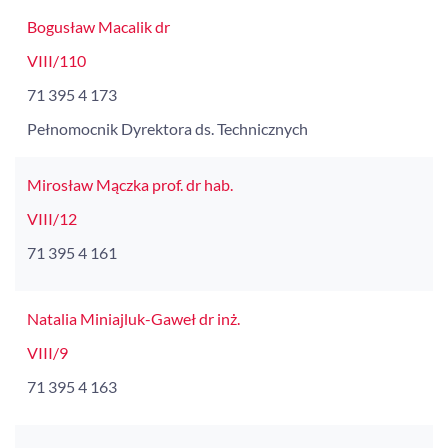
Bogusław Macalik dr
VIII/110
71 395 4 173
Pełnomocnik Dyrektora ds. Technicznych
Mirosław Mączka prof. dr hab.
VIII/12
71 395 4 161
Natalia Miniajluk-Gaweł dr inż.
VIII/9
71 395 4 163