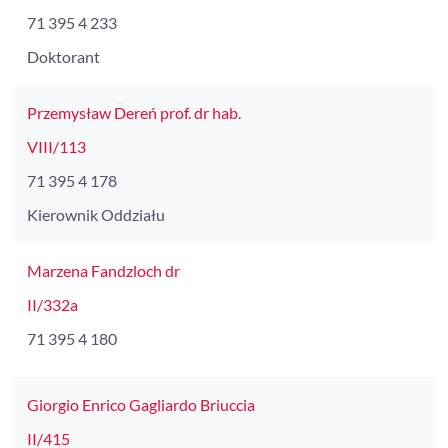
71 395 4 233
Doktorant
Przemysław Dereń prof. dr hab.
VIII/113
71 395 4 178
Kierownik Oddziału
Marzena Fandzloch dr
II/332a
71 395 4 180
Giorgio Enrico Gagliardo Briuccia
II/415