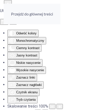
Ułatwienia dostępu
Przejdź do głównej treści
Odwróć kolory
Monochromatyczny
Ciemny kontrast
Jasny kontrast
Niskie nasycenie
Wysokie nasycenie
Zaznacz linki
Zaznacz nagłówki
Czytnik ekranu
Tryb czytania
Skalowanie treści
100
%