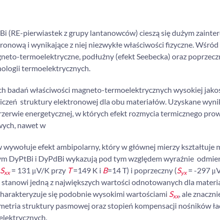
dBi (RE-pierwiastek z grupy lantanowców) cieszą się dużym zaint
tronową i wynikające z niej niezwykłe właściwości fizyczne. Wśród
neto-termoelektryczne, podłużny (efekt Seebecka) oraz poprzeczn
nologii termoelektrycznych.
h badań właściwości magneto-termoelektrycznych wysokiej jako
czeń struktury elektronowej dla obu materiałów. Uzyskane wynik
przerwie energetycznej, w których efekt rozmycia termicznego pro
wych, nawet w
 wywołuje efekt ambipolarny, który w głównej mierzy kształtuje
zym DyPtBi i DyPdBi wykazują pod tym względem wyraźnie odmie
S
= 131 μV/K przy
T
=149 K i
B
=14 T) i poprzeczny (
S
= -297 μ
xx
yx
ść stanowi jedną z największych wartości odnotowanych dla mater
 charakteryzuje się podobnie wysokimi wartościami
S
, ale znaczni
xx
symetria struktury pasmowej oraz stopień kompensacji nośników ł
lektrycznych.