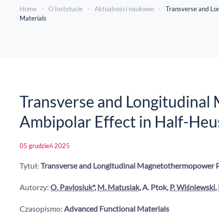
Home
O Instytucie
Aktualności naukowe
Transverse and Lo
Materials
Transverse and Longitudina
Ambipolar Effect in Half-Heu
05 grudzień 2025
Tytuł:
Transverse and Longitudinal Magnetothermopower Pr
Autorzy:
O. Pavlosiuk*
,
M. Matusiak
, A. Ptok,
P. Wiśniewski
,
Czasopismo:
Advanced Functional Materials