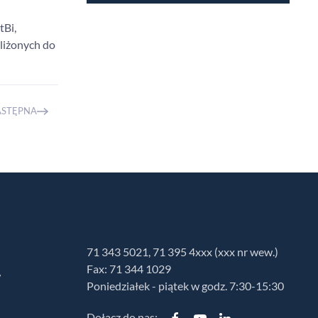
tBi,
liżonych do
ASTĘPNA
71 343 5021, 71 395 4xxx (xxx nr wew.)
Fax: 71 344 1029
w
Poniedziałek - piątek w godz. 7:30-15:30
Dołącz do nas: