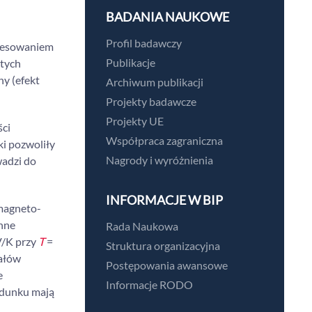
BADANIA NAUKOWE
Profil badawczy
eresowaniem
Publikacje
 tych
y (efekt
Archiwum publikacji
Projekty badawcze
Projekty UE
ści
Współpraca zagraniczna
i pozwoliły
Nagrody i wyróżnienia
wadzi do
INFORMACJE W BIP
 magneto-
nne
Rada Naukowa
V/K przy
T
=
Struktura organizacyjna
iałów
Postępowania awansowe
e
Informacje RODO
adunku mają