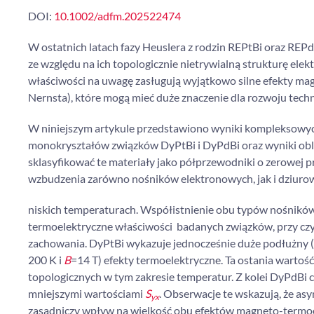
DOI:
10.1002/adfm.202522474
W ostatnich latach fazy Heuslera z rodzin REPtBi oraz REP
ze względu na ich topologicznie nietrywialną strukturę elek
właściwości na uwagę zasługują wyjątkowo silne efekty mag
Nernsta), które mogą mieć duże znaczenie dla rozwoju tech
W niniejszym artykule przedstawiono wyniki kompleksowyc
monokryształów związków DyPtBi i DyPdBi oraz wyniki obli
sklasyfikować te materiały jako półprzewodniki o zerowej 
wzbudzenia zarówno nośników elektronowych, jak i dziuro
niskich temperaturach. Współistnienie obu typów nośników
termoelektryczne właściwości badanych związków, przy c
zachowania. DyPtBi wykazuje jednocześnie duże podłużny (
200 K i
B
=14 T) efekty termoelektryczne. Ta ostania warto
topologicznych w tym zakresie temperatur. Z kolei DyPdBi
mniejszymi wartościami
S
. Obserwacje te wskazują, że a
yx
zasadniczy wpływ na wielkość obu efektów magneto-termoe