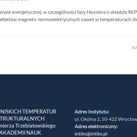
rwie energetycznej, w szczególności fazy Heuslera o składzie REP
 efektów magneto-termoelektrycznych nawet w temperaturach zb
N
 NISKICH TEMPERATUR
Adres Instytutu:
 STRUKTURALNYCH
ul. Okólna 2, 50-422 Wrocła
mierza Trzebiatowskiego
Adres elektroniczny:
 AKADEMII NAUK
intibs@intibs.pl