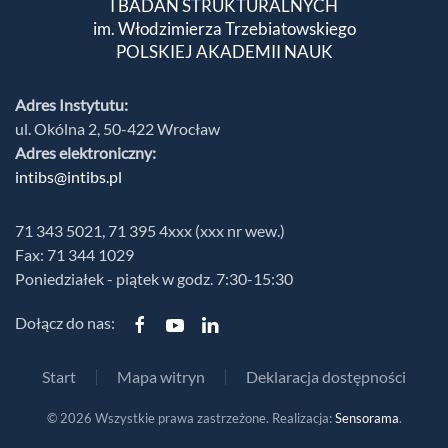
I BADAŃ STRUKTURALNYCH
im. Włodzimierza Trzebiatowskiego
POLSKIEJ AKADEMII NAUK
Adres Instytutu:
ul. Okólna 2, 50-422 Wrocław
Adres elektroniczny:
intibs@intibs.pl
71 343 5021, 71 395 4xxx (xxx nr wew.)
Fax: 71 344 1029
Poniedziałek - piątek w godz. 7:30-15:30
Dołącz do nas:
Start
Mapa witryn
Deklaracja dostępności
©
2026
Wszystkie prawa zastrzeżone. Realizacja:
Sensorama
.