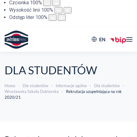
Czcionka
100
%
Wysokość linii
100
%
Odstęp liter
100
%
EN
DLA STUDENTÓW
Home
Dla studentów
Informacje ogólne
Dla studentów
Wrocławska Szkoła Doktorska
Rekrutacja uzupełniająca na rok
2020/21