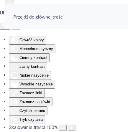
Ułatwienia dostępu
Przejdź do głównej treści
Odwróć kolory
Monochromatyczny
Ciemny kontrast
Jasny kontrast
Niskie nasycenie
Wysokie nasycenie
Zaznacz linki
Zaznacz nagłówki
Czytnik ekranu
Tryb czytania
Skalowanie treści
100
%