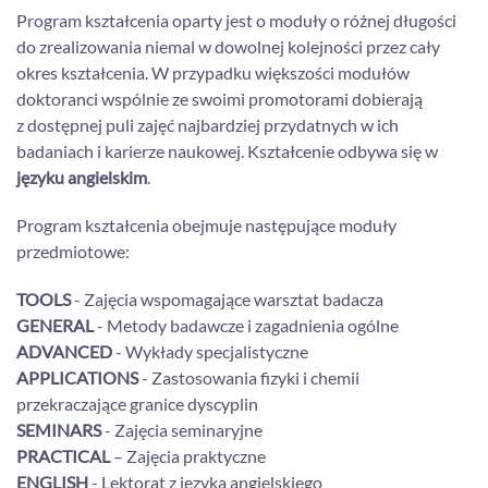
Program kształcenia oparty jest o moduły o różnej długości
do zrealizowania niemal w dowolnej kolejności przez cały
okres kształcenia. W przypadku większości modułów
doktoranci wspólnie ze swoimi promotorami dobierają
z dostępnej puli zajęć najbardziej przydatnych w ich
badaniach i karierze naukowej. Kształcenie odbywa się w
języku angielskim
.
Program kształcenia obejmuje następujące moduły
przedmiotowe:
TOOLS
- Zajęcia wspomagające warsztat badacza
GENERAL
- Metody badawcze i zagadnienia ogólne
ADVANCED
- Wykłady specjalistyczne
APPLICATIONS
- Zastosowania fizyki i chemii
przekraczające granice dyscyplin
SEMINARS
- Zajęcia seminaryjne
PRACTICAL
– Zajęcia praktyczne
ENGLISH
- Lektorat z języka angielskiego