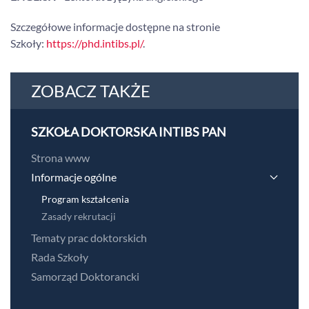
Szczegółowe informacje dostępne na stronie
Szkoły:
https://phd.intibs.pl/
.
ZOBACZ TAKŻE
SZKOŁA DOKTORSKA INTIBS PAN
Strona www
Informacje ogólne
Program kształcenia
Zasady rekrutacji
Tematy prac doktorskich
Rada Szkoły
Samorząd Doktorancki