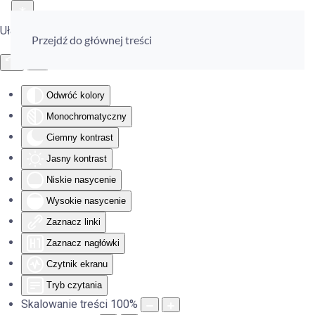
Ułatwienia dostępu
Przejdź do głównej treści
Odwróć kolory
Monochromatyczny
Ciemny kontrast
Jasny kontrast
Niskie nasycenie
Wysokie nasycenie
Zaznacz linki
Zaznacz nagłówki
Czytnik ekranu
Tryb czytania
Skalowanie treści
100
%