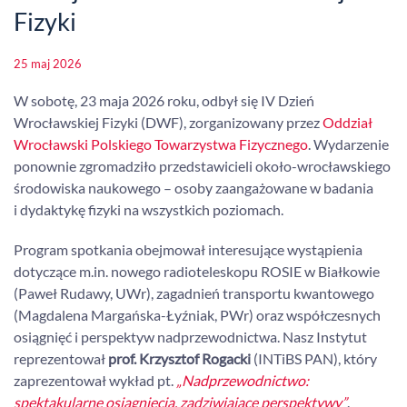
Fizyki
25 maj 2026
W sobotę, 23 maja 2026 roku, odbył się IV Dzień
Wrocławskiej Fizyki (DWF), zorganizowany przez
Oddział
Wrocławski Polskiego Towarzystwa Fizycznego
. Wydarzenie
ponownie zgromadziło przedstawicieli około-wrocławskiego
środowiska naukowego – osoby zaangażowane w badania
i dydaktykę fizyki na wszystkich poziomach.
Program spotkania obejmował interesujące wystąpienia
dotyczące m.in. nowego radioteleskopu ROSIE w Białkowie
(Paweł Rudawy, UWr), zagadnień transportu kwantowego
(Magdalena Margańska-Łyźniak, PWr) oraz współczesnych
osiągnięć i perspektyw nadprzewodnictwa. Nasz Instytut
reprezentował
prof. Krzysztof Rogacki
(INTiBS PAN), który
zaprezentował wykład pt.
„Nadprzewodnictwo:
spektakularne osiągnięcia, zadziwiające perspektywy”
.