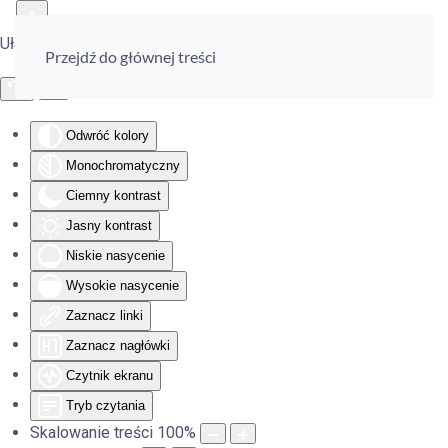
Ułatwienia dostępu
Przejdź do głównej treści
Odwróć kolory
Monochromatyczny
Ciemny kontrast
Jasny kontrast
Niskie nasycenie
Wysokie nasycenie
Zaznacz linki
Zaznacz nagłówki
Czytnik ekranu
Tryb czytania
Skalowanie treści
100
%