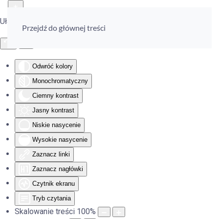
Ułatwienia dostępu
Przejdź do głównej treści
Odwróć kolory
Monochromatyczny
Ciemny kontrast
Jasny kontrast
Niskie nasycenie
Wysokie nasycenie
Zaznacz linki
Zaznacz nagłówki
Czytnik ekranu
Tryb czytania
Skalowanie treści
100
%