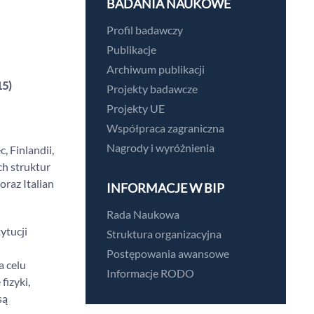
BADANIA NAUKOWE
Profil badawczy
Publikacje
Archiwum publikacji
15)
Projekty badawcze
Projekty UE
Współpraca zagraniczna
Nagrody i wyróżnienia
, Finlandii,
ch struktur
raz Italian
INFORMACJE W BIP
Rada Naukowa
ytucji
Struktura organizacyjna
Postępowania awansowe
a celu
Informacje RODO
izyki,
są