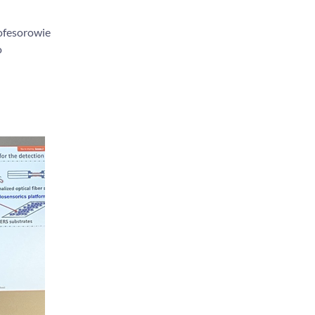
rofesorowie
o