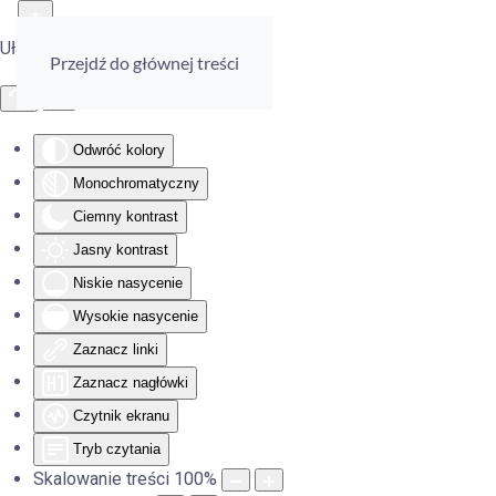
Ułatwienia dostępu
Przejdź do głównej treści
Odwróć kolory
Monochromatyczny
Ciemny kontrast
Jasny kontrast
Niskie nasycenie
Wysokie nasycenie
Zaznacz linki
Zaznacz nagłówki
Czytnik ekranu
Tryb czytania
Skalowanie treści
100
%