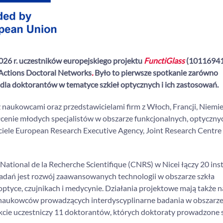
026 r. uczestników europejskiego projektu
FunctiGlass
(1011694
Actions Doctoral Networks
.
Było to pierwsze spotkanie zarówno
 dla doktorantów w tematyce szkieł optycznych i ich zastosowań.
naukowcami oraz przedstawicielami firm z Włoch, Francji, Niemiec
tałcenie młodych specjalistów w obszarze funkcjonalnych, optyczny
iele European Research Executive Agency, Joint Research Centre o
tional de la Recherche Scientifique (CNRS) w Nicei łączy 20 inst
adań jest rozwój zaawansowanych technologii w obszarze szkła
tyce, czujnikach i medycynie. Działania projektowe mają także n
aukowców prowadzących interdyscyplinarne badania w obszarze f
ojekcie uczestniczy 11 doktorantów, których doktoraty prowadzone 