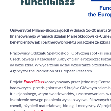
Uniwersytet Milano-Bicocca gościł w dniach 16-20 marca 2
finansowanego w ramach działań Marie Skłodowska-Curie 
beneficjentów jak i partnerów projektu połączone ze szkołą
Pracownicy Oddziału Spektroskopii Optycznej spotkali się z 
Czech, Szwecji i Kazachstanu, aby oficjalnie rozpocząć ksz
na bazie szkła.
W wydarzeniu udział wzięli także przedstawic
Agency for the Promotion of European Research.
Projekt
FunctiGlass
koordynowany przez jednostkę Centre Na
badawczych i przedsiębiorstw z 9 krajów. Głównym celem b
funkcjonalnego, w tym światłowodów, z zastosowaniami w op
kształcenie nowego pokolenia wysoko wykwalifikowanych n
chemii, inżynierii materiałowej, biologii i medycyny. W pr