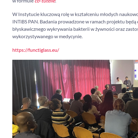
w formule
co-tutelle
.
W Instytucie kluczową rolę w kształceniu młodych naukowców
INTiBS PAN. Badania prowadzone w ramach projektu będą 
błyskawicznego wykrywania bakterii w żywności oraz zastos
wykorzystywanego w medycynie.
https://functiglass.eu/