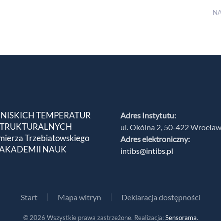
N
 NISKICH TEMPERATUR
Adres Instytutu:
 STRUKTURALNYCH
ul. Okólna 2, 50-422 Wrocła
mierza Trzebiatowskiego
Adres elektroniczny:
 AKADEMII NAUK
intibs@intibs.pl
Start
Mapa witryn
Deklaracja dostępności
©
2026
Wszystkie prawa zastrzeżone. Realizacja:
Sensorama
.