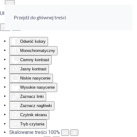
Ułatwienia dostępu
Przejdź do głównej treści
Odwróć kolory
Monochromatyczny
Ciemny kontrast
Jasny kontrast
Niskie nasycenie
Wysokie nasycenie
Zaznacz linki
Zaznacz nagłówki
Czytnik ekranu
Tryb czytania
Skalowanie treści
100
%