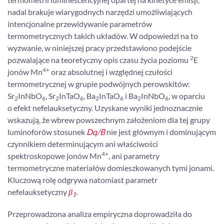
nadal brakuje wiarygodnych narzędzi umożliwiających
intencjonalne przewidywanie parametrów
termometrycznych takich układów. W odpowiedzi na to
wyzwanie, w niniejszej pracy przedstawiono podejście
2
pozwalające na teoretyczny opis czasu życia poziomu
E
4+
jonów Mn
oraz absolutnej i względnej czułości
termometrycznej w grupie podwójnych perowskitów:
Sr
InNbO
, Sr
InTaO
, Ba
InTaO
i Ba
InNbO
, w oparciu
2
6
2
6
2
6
2
6
o efekt nefelauksetyczny. Uzyskane wyniki jednoznacznie
wskazują, że wbrew powszechnym założeniom dla tej grupy
luminoforów stosunek
Dq/B
nie jest głównym i dominującym
czynnikiem determinującym ani właściwości
4+
spektroskopowe jonów Mn
, ani parametry
termometryczne materiałów domieszkowanych tymi jonami.
Kluczową rolę odgrywa natomiast parametr
nefelauksetyczny
β
.
1
Przeprowadzona analiza empiryczna doprowadziła do