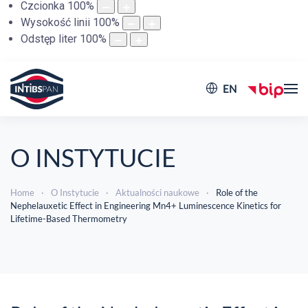
Czcionka
100
%
Wysokość linii
100
%
Odstęp liter
100
%
EN
O INSTYTUCIE
Home
O Instytucie
Aktualności naukowe
Role of the
Nephelauxetic Effect in Engineering Mn4+ Luminescence Kinetics for
Lifetime-Based Thermometry