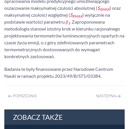
opracowania modelu predykcyjnego umożliwiającego
oszacowanie maksymalnej czułości absolutnej (
S
) oraz
AMAX
maksymalnej czułości względnej (
S
) wyłącznie na
RMAX
podstawie wartości parametru
β
. Zaproponowana
1
metodologia stanowi istotny krok w kierunku racjonalnego
projektowania termometrów luminescencyjnych opartych na
czasie życia emisji, o z góry zdefiniowanych parametrach
termometrycznych dostosowanych do wymagań
konkretnych zastosowań.
Badania te były finansowane przez Narodowe Centrum
Nauki w ramach projektu 2023/49/B/ST5/03384.
POPRZEDNIA
NASTĘPNA
ZOBACZ TAKŻE