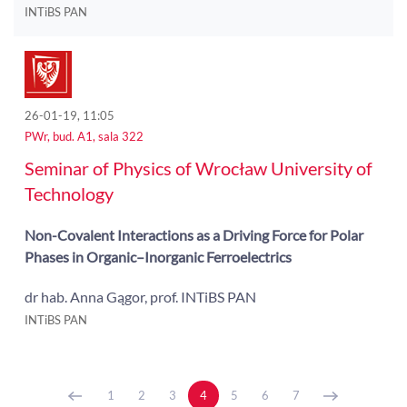
INTiBS PAN
26-01-19, 11:05
PWr, bud. A1, sala 322
Seminar of Physics of Wrocław University of
Technology
Non-Covalent Interactions as a Driving Force for Polar
Phases in Organic–Inorganic Ferroelectrics
dr hab. Anna Gągor, prof. INTiBS PAN
INTiBS PAN
1
2
3
4
5
6
7