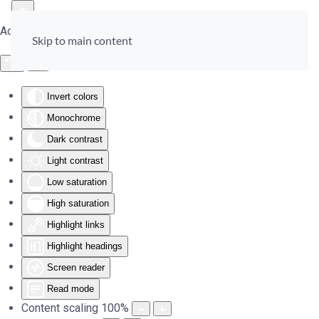
Accessibility Tools
Skip to main content
Invert colors
Monochrome
Dark contrast
Light contrast
Low saturation
High saturation
Highlight links
Highlight headings
Screen reader
Read mode
Content scaling
100
%