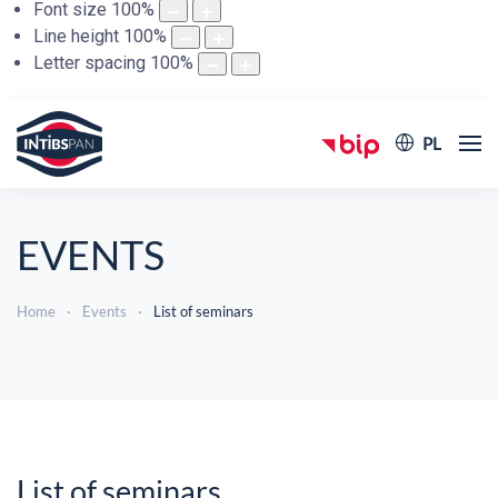
Font size
100
%
Line height
100
%
Letter spacing
100
%
PL
EVENTS
Home
Events
List of seminars
List of seminars