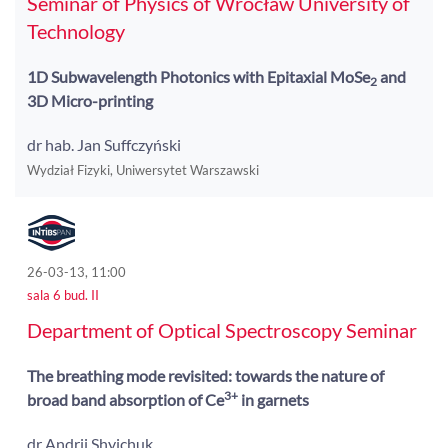
Seminar of Physics of Wrocław University of
Technology
1D Subwavelength Photonics with Epitaxial MoSe
and
2
3D Micro-printing
dr hab. Jan Suffczyński
Wydział Fizyki, Uniwersytet Warszawski
26-03-13, 11:00
sala 6 bud. II
Department of Optical Spectroscopy Seminar
The breathing mode revisited: towards the nature of
3+
broad band absorption of Ce
in garnets
dr Andrii Shyichuk