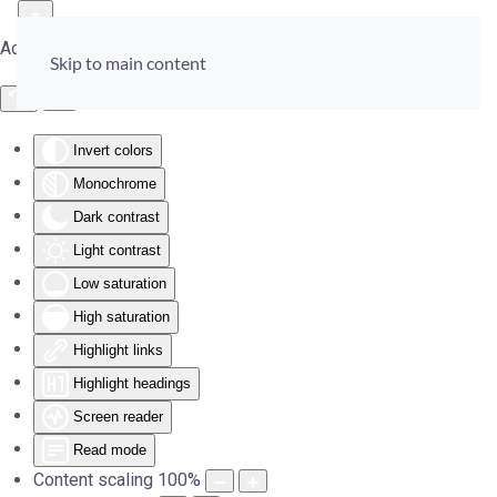
Accessibility Tools
Skip to main content
Invert colors
Monochrome
Dark contrast
Light contrast
Low saturation
High saturation
Highlight links
Highlight headings
Screen reader
Read mode
Content scaling
100
%