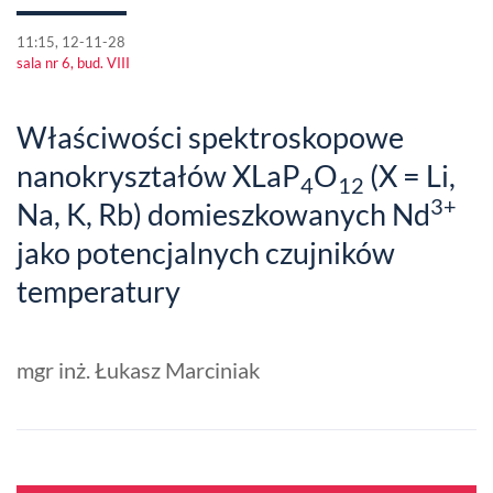
11:15, 12-11-28
sala nr 6, bud. VIII
Właściwości spektroskopowe
nanokryształów XLaP
O
(X = Li,
4
12
3+
Na, K, Rb) domieszkowanych Nd
jako potencjalnych czujników
temperatury
mgr inż. Łukasz Marciniak