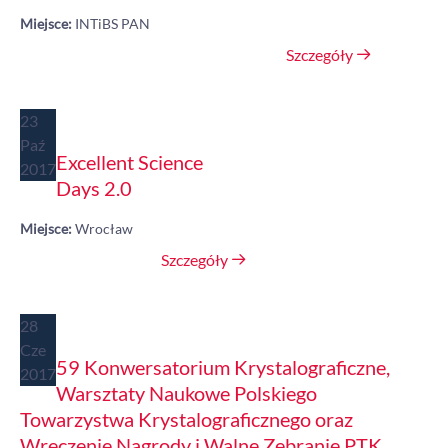
Miejsce:
INTiBS PAN
Szczegóły
23
Paź
Excellent Science
2017
Days 2.0
Miejsce:
Wrocław
Szczegóły
28
Cze
59 Konwersatorium Krystalograficzne,
2017
Warsztaty Naukowe Polskiego
Towarzystwa Krystalograficznego oraz
Wręczenie Nagrody i Walne Zebranie PTK