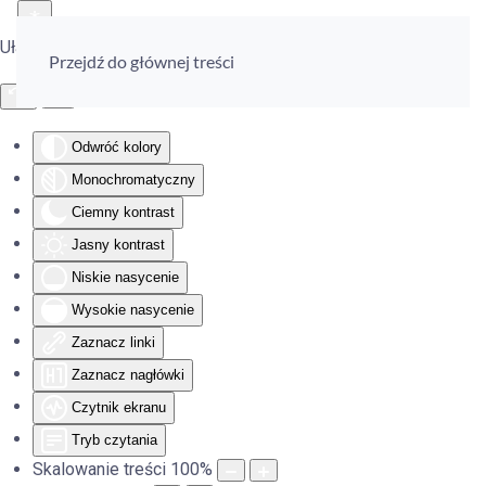
Ułatwienia dostępu
Przejdź do głównej treści
Odwróć kolory
Monochromatyczny
Ciemny kontrast
Jasny kontrast
Niskie nasycenie
Wysokie nasycenie
Zaznacz linki
Zaznacz nagłówki
Czytnik ekranu
Tryb czytania
Skalowanie treści
100
%