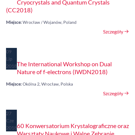
Cryocrystals and Quantum Crystals
(CC2018)
Miejsce:
Wrocław / Wojanów, Poland
Szczegóły
09
Lip
The International Workshop on Dual
2018
Nature of f-electrons (IWDN2018)
Miejsce:
Okólna 2, Wrocław, Polska
Szczegóły
27
Cze
60 Konwersatorium Krystalograficzne oraz
2018
Warsztaty Naukowe i Walne Zebranie