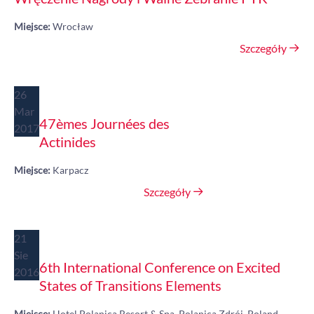
Miejsce:
Wrocław
Szczegóły
26
Mar
47èmes Journées des
2017
Actinides
Miejsce:
Karpacz
Szczegóły
21
Sie
6th International Conference on Excited
2016
States of Transitions Elements
Miejsce:
Hotel Polanica Resort & Spa, Polanica Zdrój, Poland