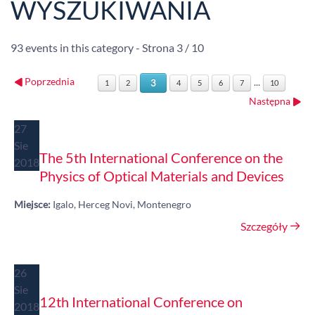
WYSZUKIWANIA
93 events in this category
- Strona 3 / 10
Poprzednia
...
3
1
2
4
5
6
7
10
Następna
27
Sie
The 5th International Conference on the
2018
Physics of Optical Materials and Devices
Miejsce:
Igalo, Herceg Novi, Montenegro
Szczegóły
26
Sie
12th International Conference on
2018