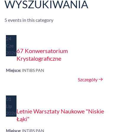
WYSZUKIWANIA
5 events in this category
24
Cze
67 Konwersatorium
2026
Krystalograficzne
Miejsce:
INTiBS PAN
Szczegóły
01
Lip
Letnie Warsztaty Naukowe "Niskie
2026
Łąki"
Miejsce:
INTiBS PAN