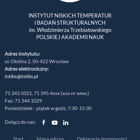
INSTYTUT NISKICH TEMPERATUR
I BADAŃ STRUKTURALNYCH
im. Włodzimierza Trzebiatowskiego
POLSKIEJ AKADEMII NAUK
Adres Instytutu:
ul. Okólna 2, 50-422 Wrocław
Adres elektroniczny:
intibs@intibs.pl
71 343 5021, 71 395 4xxx (xxx nr wew.)
Fax: 71 344 1029
Poniedziałek - piątek w godz. 7:30-15:30
Dołącz do nas:
Start
Mapa witryn
Deklaracja dostępności