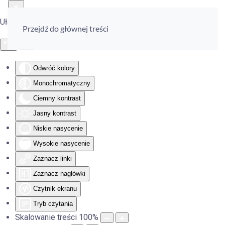
Ułatwienia dostępu
Przejdź do głównej treści
Odwróć kolory
Monochromatyczny
Ciemny kontrast
Jasny kontrast
Niskie nasycenie
Wysokie nasycenie
Zaznacz linki
Zaznacz nagłówki
Czytnik ekranu
Tryb czytania
Skalowanie treści
100
%