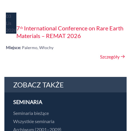
03
Lis
7ᵗʰ International Conference on Rare Earth
2026
Materials – REMAT 2026
Miejsce:
Palermo, Włochy
Szczegóły
ZOBACZ TAKŻE
SEMINARIA
Seminaria bieżące
Wszystkie seminaria
Archiwum (2001–2009)