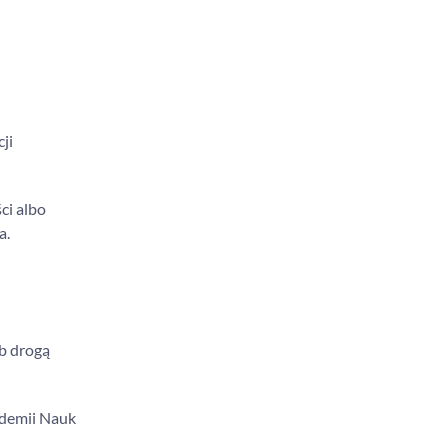
ji
ci albo
a.
b drogą
ademii Nauk