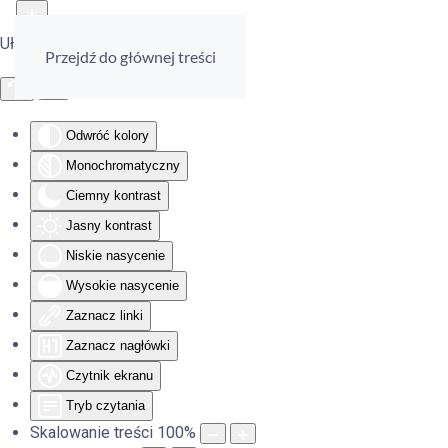
Ułatwienia dostępu
Przejdź do głównej treści
Odwróć kolory
Monochromatyczny
Ciemny kontrast
Jasny kontrast
Niskie nasycenie
Wysokie nasycenie
Zaznacz linki
Zaznacz nagłówki
Czytnik ekranu
Tryb czytania
Skalowanie treści
100
%