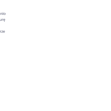
dnio
urę
rze