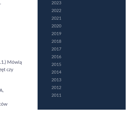
.
2023
2022
2021
2020
2019
2018
2017
2016
.1.) Mówią
2015
zęt czy
2014
2013
2012
A.
2011
otów