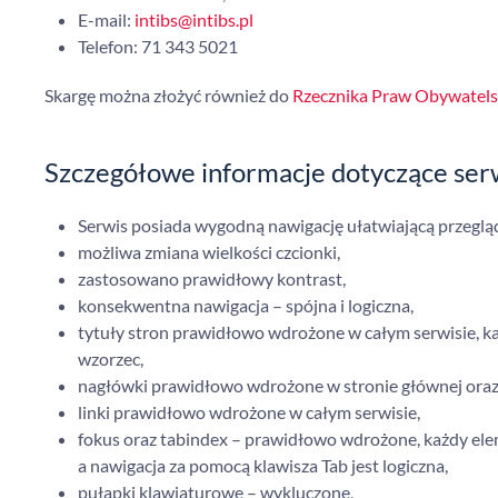
E-mail:
intibs@intibs.pl
Telefon: 71 343 5021
Skargę można złożyć również do
Rzecznika Praw Obywatels
Szczegółowe informacje dotyczące ser
Serwis posiada wygodną nawigację ułatwiającą przegląd
możliwa zmiana wielkości czcionki,
zastosowano prawidłowy kontrast,
konsekwentna nawigacja – spójna i logiczna,
tytuły stron prawidłowo wdrożone w całym serwisie, ka
wzorzec,
nagłówki prawidłowo wdrożone w stronie głównej oraz
linki prawidłowo wdrożone w całym serwisie,
fokus oraz tabindex – prawidłowo wdrożone, każdy el
a nawigacja za pomocą klawisza Tab jest logiczna,
pułapki klawiaturowe – wykluczone,