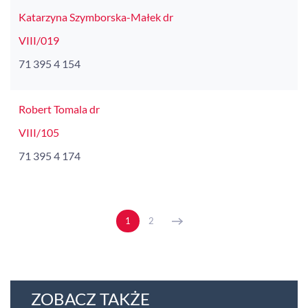
Katarzyna Szymborska-Małek dr
VIII/019
71 395 4 154
Robert Tomala dr
VIII/105
71 395 4 174
1
2
ZOBACZ TAKŻE