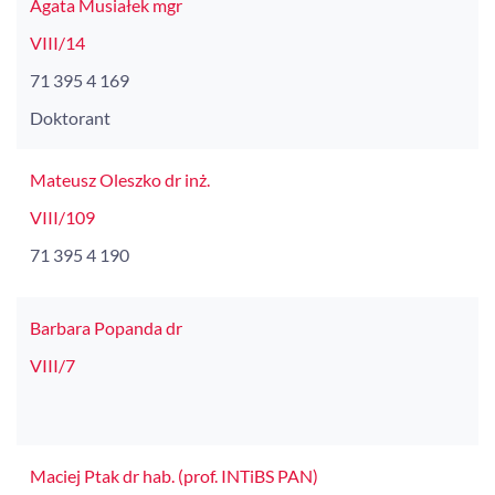
Agata Musiałek mgr
VIII/14
71 395 4 169
Doktorant
Mateusz Oleszko dr inż.
VIII/109
71 395 4 190
Barbara Popanda dr
VIII/7
Maciej Ptak dr hab. (prof. INTiBS PAN)