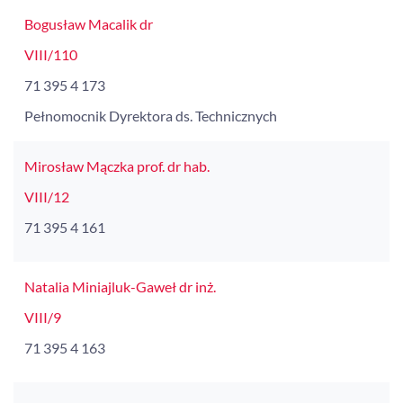
Bogusław Macalik dr
VIII/110
71 395 4 173
Pełnomocnik Dyrektora ds. Technicznych
Mirosław Mączka prof. dr hab.
VIII/12
71 395 4 161
Natalia Miniajluk-Gaweł dr inż.
VIII/9
71 395 4 163