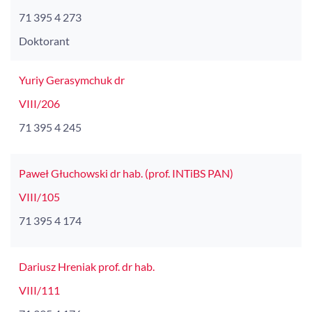
71 395 4 273
Doktorant
Yuriy Gerasymchuk dr
VIII/206
71 395 4 245
Paweł Głuchowski dr hab. (prof. INTiBS PAN)
VIII/105
71 395 4 174
Dariusz Hreniak prof. dr hab.
VIII/111