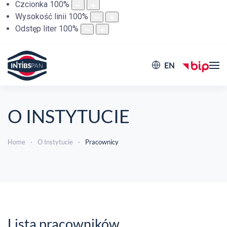
Czcionka
100
%
Wysokość linii
100
%
Odstęp liter
100
%
EN
O INSTYTUCIE
Home
O Instytucie
Pracownicy
Lista pracowników