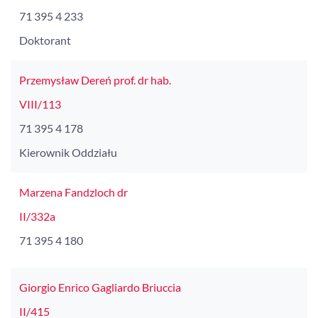
71 395 4 233
Doktorant
Przemysław Dereń prof. dr hab.
VIII/113
71 395 4 178
Kierownik Oddziału
Marzena Fandzloch dr
II/332a
71 395 4 180
Giorgio Enrico Gagliardo Briuccia
II/415