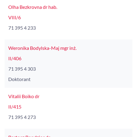
Olha Bezkrovna dr hab.
VIII/6
71 395 4 233
Weronika Bodylska-Maj mgr inż.
II/406
71 395 4 303
Doktorant
Vitalii Boiko dr
II/415
71 395 4 273