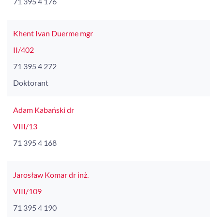
71 395 4 176
Khent Ivan Duerme mgr
II/402
71 395 4 272
Doktorant
Adam Kabański dr
VIII/13
71 395 4 168
Jarosław Komar dr inż.
VIII/109
71 395 4 190