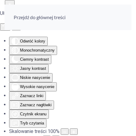
Ułatwienia dostępu
Przejdź do głównej treści
Odwróć kolory
Monochromatyczny
Ciemny kontrast
Jasny kontrast
Niskie nasycenie
Wysokie nasycenie
Zaznacz linki
Zaznacz nagłówki
Czytnik ekranu
Tryb czytania
Skalowanie treści
100
%