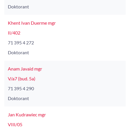
Doktorant
Khent Ivan Duerme mgr
II/402
71 395 4 272
Doktorant
Anam Javaid mgr
V/a7 (bud. 5a)
71 395 4 290
Doktorant
Jan Kudrawiec mgr
VIII/05