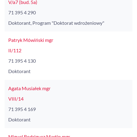
V/a7 (bud. 5a)
71 395 4 290
Doktorant, Program "Doktorat wdrożeniowy"
Patryk Mówiński mgr
II/112
71 395 4 130
Doktorant
Agata Musiałek mgr
VIII/14
71 395 4 169
Doktorant
Miguel Rodriguez Martin mgr