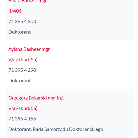
Beata Barszcz mgr
II/406
71 395 4 303
Doktorant
Ayisha Basheer mgr
V/a7 (bud. 5a)
71 395 4 290
Doktorant
Grzegorz Bękarski mgr inż.
V/a9 (bud. 5a)
71 395 4 156
Doktorant, Rada Samorządu Doktoranckiego