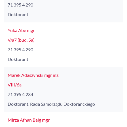
71 395 4 290
Doktorant
Yuka Abe mgr
V/a7 (bud. 5a)
71 395 4 290
Doktorant
Marek Adaszyński mgr inż.
VIII/6a
71 395 4 234
Doktorant, Rada Samorządu Doktoranckiego
Mirza Afnan Baig mgr