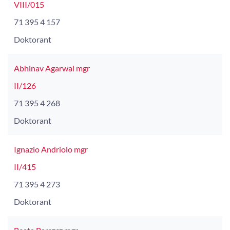
VIII/015
71 395 4 157
Doktorant
Abhinav Agarwal mgr
II/126
71 395 4 268
Doktorant
Ignazio Andriolo mgr
II/415
71 395 4 273
Doktorant