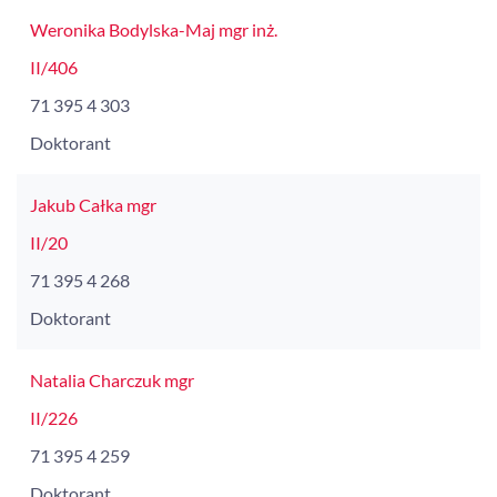
Weronika Bodylska-Maj mgr inż.
II/406
71 395 4 303
Doktorant
Jakub Całka mgr
II/20
71 395 4 268
Doktorant
Natalia Charczuk mgr
II/226
71 395 4 259
Doktorant