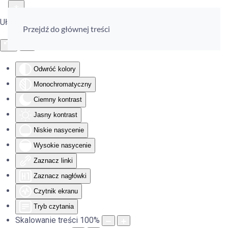
Ułatwienia dostępu
Przejdź do głównej treści
Odwróć kolory
Monochromatyczny
Ciemny kontrast
Jasny kontrast
Niskie nasycenie
Wysokie nasycenie
Zaznacz linki
Zaznacz nagłówki
Czytnik ekranu
Tryb czytania
Skalowanie treści
100
%