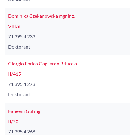
Dominika Czekanowska mgr inż.
VIII/6
71 395 4 233
Doktorant
Giorgio Enrico Gagliardo Briuccia
II/415
71 395 4 273
Doktorant
Faheem Gul mgr
II/20
71 395 4 268