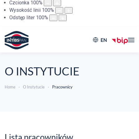
Czcionka
100
%
Wysokość linii
100
%
Odstęp liter
100
%
EN
O INSTYTUCIE
Home
O Instytucie
Pracownicy
Lista pracowników