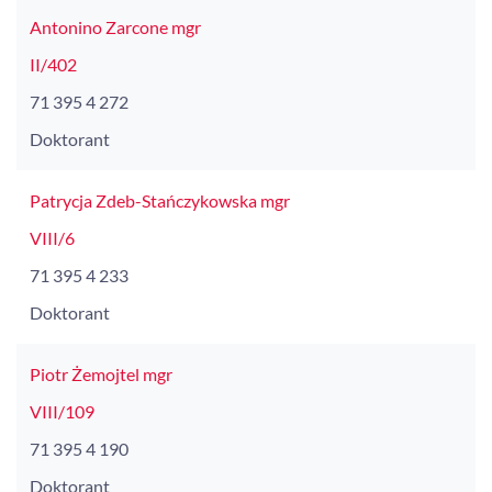
Antonino Zarcone mgr
II/402
71 395 4 272
Doktorant
Patrycja Zdeb-Stańczykowska mgr
VIII/6
71 395 4 233
Doktorant
Piotr Żemojtel mgr
VIII/109
71 395 4 190
Doktorant