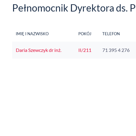
Pełnomocnik Dyrektora ds. P
IMIĘ I NAZWISKO
POKÓJ
TELEFON
Daria Szewczyk dr inż.
II/211
71 395 4 276