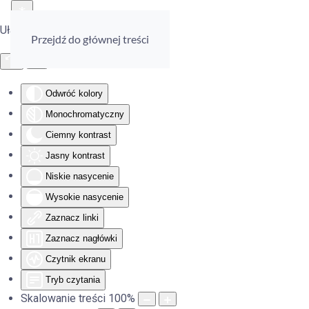
Ułatwienia dostępu
Przejdź do głównej treści
Odwróć kolory
Monochromatyczny
Ciemny kontrast
Jasny kontrast
Niskie nasycenie
Wysokie nasycenie
Zaznacz linki
Zaznacz nagłówki
Czytnik ekranu
Tryb czytania
Skalowanie treści
100
%