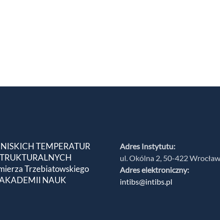
 NISKICH TEMPERATUR
Adres Instytutu:
 STRUKTURALNYCH
ul. Okólna 2, 50-422 Wrocła
mierza Trzebiatowskiego
Adres elektroniczny:
 AKADEMII NAUK
intibs@intibs.pl