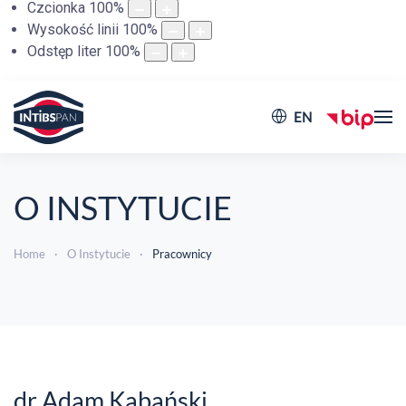
Czcionka
100
%
Wysokość linii
100
%
Odstęp liter
100
%
EN
O INSTYTUCIE
Home
O Instytucie
Pracownicy
dr Adam Kabański