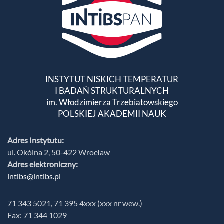
INSTYTUT NISKICH TEMPERATUR
I BADAŃ STRUKTURALNYCH
im. Włodzimierza Trzebiatowskiego
POLSKIEJ AKADEMII NAUK
Adres Instytutu:
ul. Okólna 2, 50-422 Wrocław
Adres elektroniczny:
intibs@intibs.pl
71 343 5021, 71 395 4xxx (xxx nr wew.)
Fax: 71 344 1029