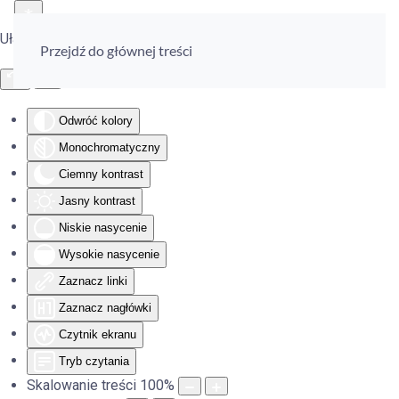
Ułatwienia dostępu
Przejdź do głównej treści
Odwróć kolory
Monochromatyczny
Ciemny kontrast
Jasny kontrast
Niskie nasycenie
Wysokie nasycenie
Zaznacz linki
Zaznacz nagłówki
Czytnik ekranu
Tryb czytania
Skalowanie treści
100
%