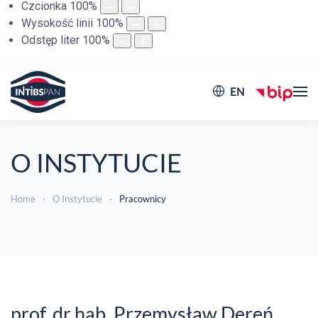
Czcionka
100
%
Wysokość linii
100
%
Odstęp liter
100
%
EN
O INSTYTUCIE
Home
O Instytucie
Pracownicy
prof. dr hab. Przemysław Dereń