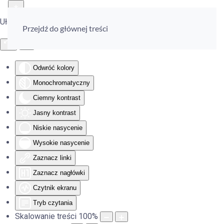
Ułatwienia dostępu
Przejdź do głównej treści
Odwróć kolory
Monochromatyczny
Ciemny kontrast
Jasny kontrast
Niskie nasycenie
Wysokie nasycenie
Zaznacz linki
Zaznacz nagłówki
Czytnik ekranu
Tryb czytania
Skalowanie treści
100
%