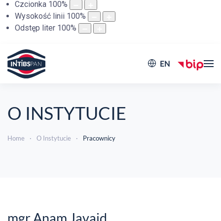
Czcionka
100
%
Wysokość linii
100
%
Odstęp liter
100
%
EN
O INSTYTUCIE
Home
O Instytucie
Pracownicy
mgr Anam Javaid