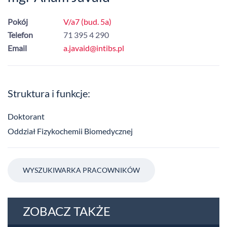
Pokój
V/a7 (bud. 5a)
Telefon
71 395 4 290
Email
a.javaid@intibs.pl
Struktura i funkcje:
Doktorant
Oddział Fizykochemii Biomedycznej
WYSZUKIWARKA PRACOWNIKÓW
ZOBACZ TAKŻE