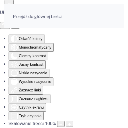
Ułatwienia dostępu
Przejdź do głównej treści
Odwróć kolory
Monochromatyczny
Ciemny kontrast
Jasny kontrast
Niskie nasycenie
Wysokie nasycenie
Zaznacz linki
Zaznacz nagłówki
Czytnik ekranu
Tryb czytania
Skalowanie treści
100
%