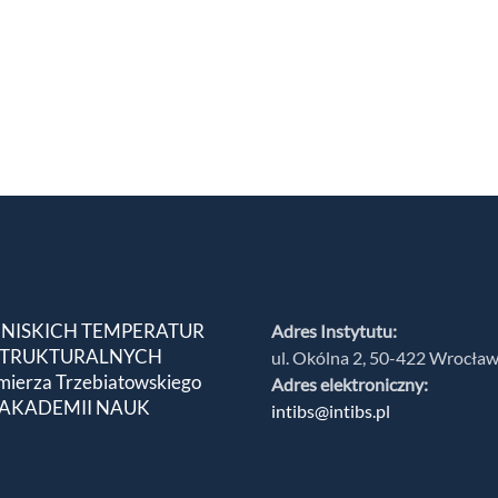
 NISKICH TEMPERATUR
Adres Instytutu:
 STRUKTURALNYCH
ul. Okólna 2, 50-422 Wrocła
mierza Trzebiatowskiego
Adres elektroniczny:
 AKADEMII NAUK
intibs@intibs.pl