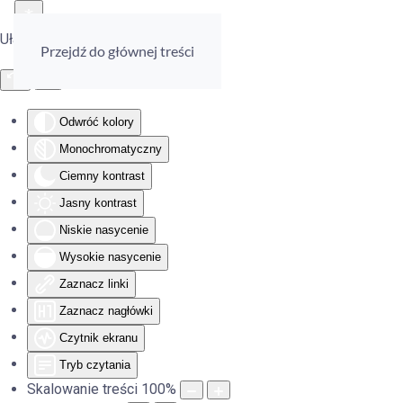
Ułatwienia dostępu
Przejdź do głównej treści
Odwróć kolory
Monochromatyczny
Ciemny kontrast
Jasny kontrast
Niskie nasycenie
Wysokie nasycenie
Zaznacz linki
Zaznacz nagłówki
Czytnik ekranu
Tryb czytania
Skalowanie treści
100
%