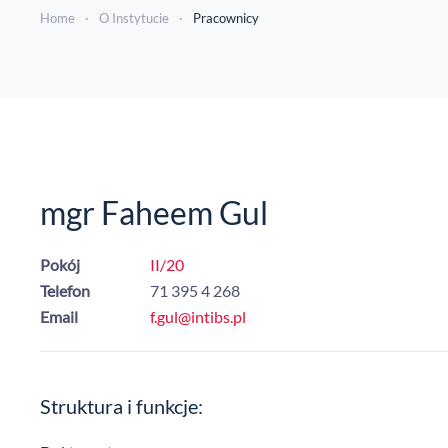
Home
O Instytucie
Pracownicy
mgr Faheem Gul
Pokój
II/20
Telefon
71 395 4 268
Email
f.gul@intibs.pl
Struktura i funkcje: