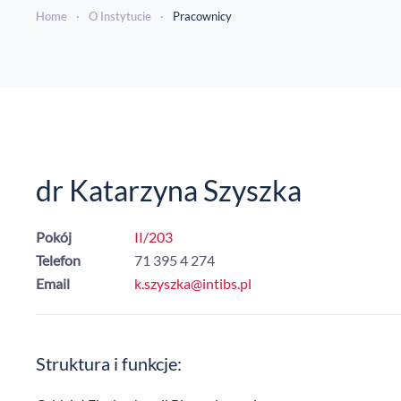
Home
O Instytucie
Pracownicy
dr Katarzyna Szyszka
Pokój
II/203
Telefon
71 395 4 274
Email
k.szyszka@intibs.pl
Struktura i funkcje: