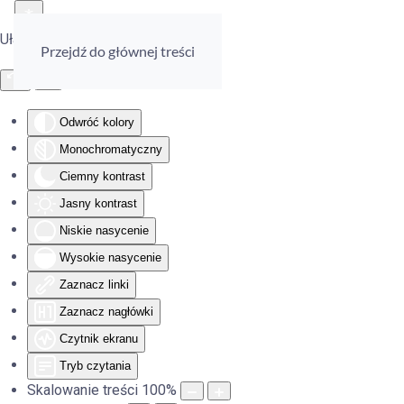
Ułatwienia dostępu
Przejdź do głównej treści
Odwróć kolory
Monochromatyczny
Ciemny kontrast
Jasny kontrast
Niskie nasycenie
Wysokie nasycenie
Zaznacz linki
Zaznacz nagłówki
Czytnik ekranu
Tryb czytania
Skalowanie treści
100
%