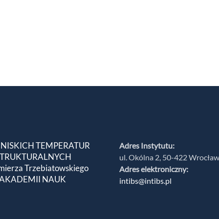
 NISKICH TEMPERATUR
Adres Instytutu:
 STRUKTURALNYCH
ul. Okólna 2, 50-422 Wrocła
mierza Trzebiatowskiego
Adres elektroniczny:
 AKADEMII NAUK
intibs@intibs.pl