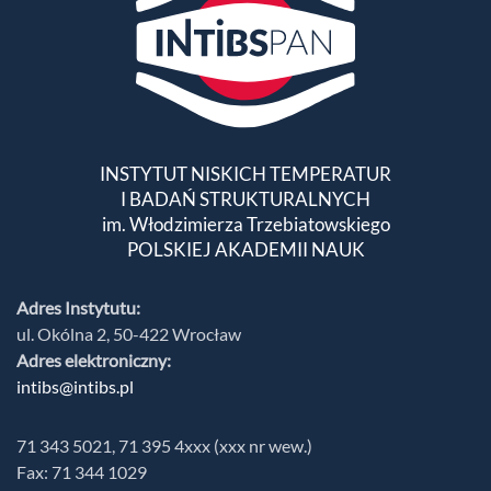
INSTYTUT NISKICH TEMPERATUR
I BADAŃ STRUKTURALNYCH
im. Włodzimierza Trzebiatowskiego
POLSKIEJ AKADEMII NAUK
Adres Instytutu:
ul. Okólna 2, 50-422 Wrocław
Adres elektroniczny:
intibs@intibs.pl
71 343 5021, 71 395 4xxx (xxx nr wew.)
Fax: 71 344 1029