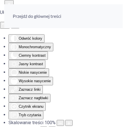
Ułatwienia dostępu
Przejdź do głównej treści
Odwróć kolory
Monochromatyczny
Ciemny kontrast
Jasny kontrast
Niskie nasycenie
Wysokie nasycenie
Zaznacz linki
Zaznacz nagłówki
Czytnik ekranu
Tryb czytania
Skalowanie treści
100
%