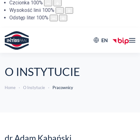
Czcionka
100
%
Wysokość linii
100
%
Odstęp liter
100
%
EN
O INSTYTUCIE
Home
O Instytucie
Pracownicy
dr Adam Kabański