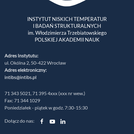
INSTYTUT NISKICH TEMPERATUR
I BADAŃ STRUKTURALNYCH
im. Włodzimierza Trzebiatowskiego
POLSKIEJ AKADEMII NAUK
Adres Instytutu:
ul. Okólna 2, 50-422 Wrocław
Adres elektroniczny:
intibs@intibs.pl
71 343 5021, 71 395 4xxx (xxx nr wew.)
Fax: 71 344 1029
Poniedziałek - piątek w godz. 7:30-15:30
Dołącz do nas: