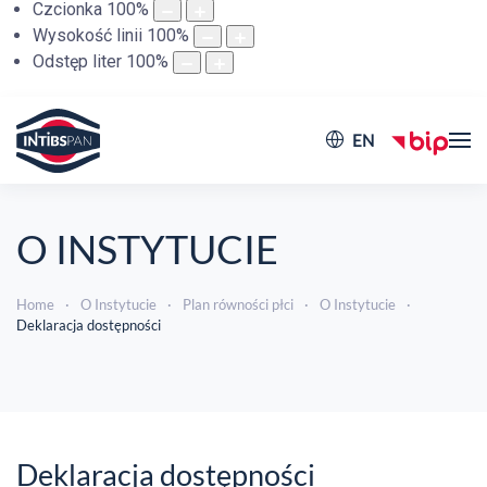
Czcionka
100
%
Wysokość linii
100
%
Odstęp liter
100
%
EN
O INSTYTUCIE
Home
O Instytucie
Plan równości płci
O Instytucie
Deklaracja dostępności
Deklaracja dostępności