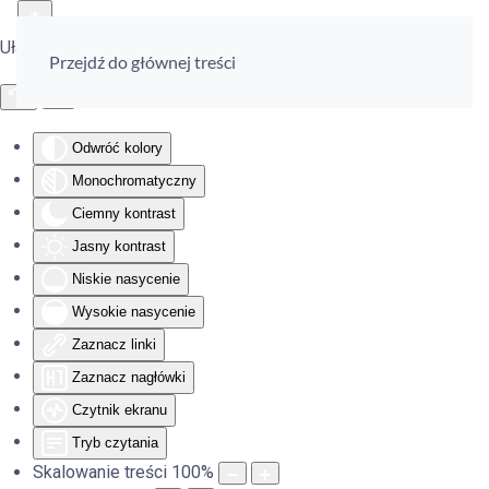
Ułatwienia dostępu
Przejdź do głównej treści
Odwróć kolory
Monochromatyczny
Ciemny kontrast
Jasny kontrast
Niskie nasycenie
Wysokie nasycenie
Zaznacz linki
Zaznacz nagłówki
Czytnik ekranu
Tryb czytania
Skalowanie treści
100
%