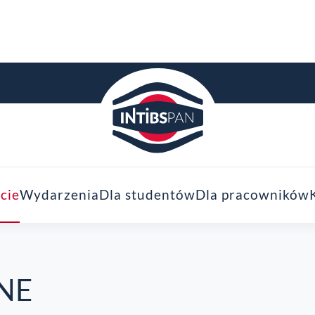
cie
Wydarzenia
Dla studentów
Dla pracowników
NE