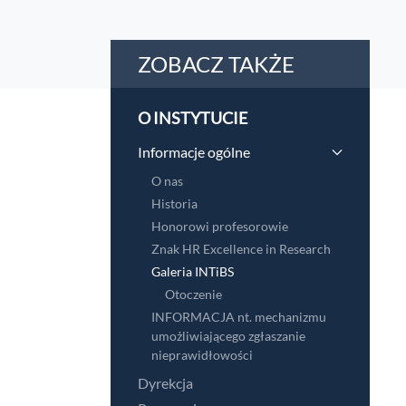
ZOBACZ TAKŻE
O INSTYTUCIE
Informacje ogólne
O nas
Historia
Honorowi profesorowie
Znak HR Excellence in Research
Galeria INTiBS
Otoczenie
INFORMACJA nt. mechanizmu
umożliwiającego zgłaszanie
nieprawidłowości
Dyrekcja