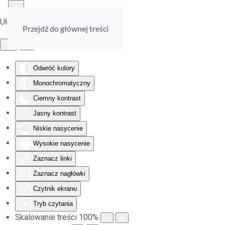
Ułatwienia dostępu
Przejdź do głównej treści
Odwróć kolory
Monochromatyczny
Ciemny kontrast
Jasny kontrast
Niskie nasycenie
Wysokie nasycenie
Zaznacz linki
Zaznacz nagłówki
Czytnik ekranu
Tryb czytania
Skalowanie treści
100
%