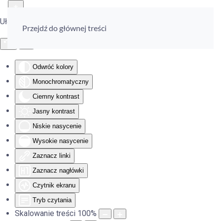
Ułatwienia dostępu
Przejdź do głównej treści
Odwróć kolory
Monochromatyczny
Ciemny kontrast
Jasny kontrast
Niskie nasycenie
Wysokie nasycenie
Zaznacz linki
Zaznacz nagłówki
Czytnik ekranu
Tryb czytania
Skalowanie treści
100
%