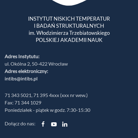
INSTYTUT NISKICH TEMPERATUR
I BADAŃ STRUKTURALNYCH
im. Włodzimierza Trzebiatowskiego
POLSKIEJ AKADEMII NAUK
Adres Instytutu:
ul. Okólna 2, 50-422 Wrocław
Adres elektroniczny:
intibs@intibs.pl
71 343 5021, 71 395 4xxx (xxx nr wew.)
Fax: 71 344 1029
Poniedziałek - piątek w godz. 7:30-15:30
Dołącz do nas: