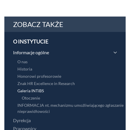
ZOBACZ TAKŻE
O INSTYTUCIE
Informacje ogólne
O nas
Historia
Honorowi profesorowie
Znak HR Excellence in Research
Galeria INTiBS
Otoczenie
INFORMACJA nt. mechanizmu umożliwiającego zgłaszanie
nieprawidłowości
Dyrekcja
Pracownicy