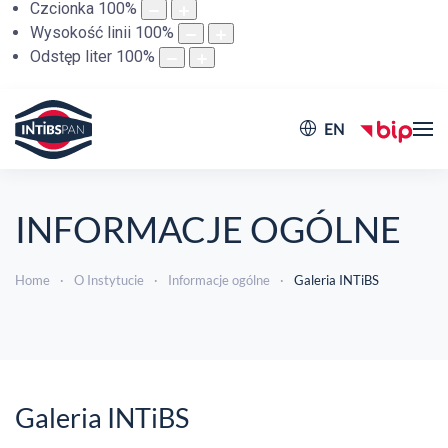
Czcionka
100
%
Wysokość linii
100
%
Odstęp liter
100
%
EN
INFORMACJE OGÓLNE
Home
O Instytucie
Informacje ogólne
Galeria INTiBS
Galeria INTiBS