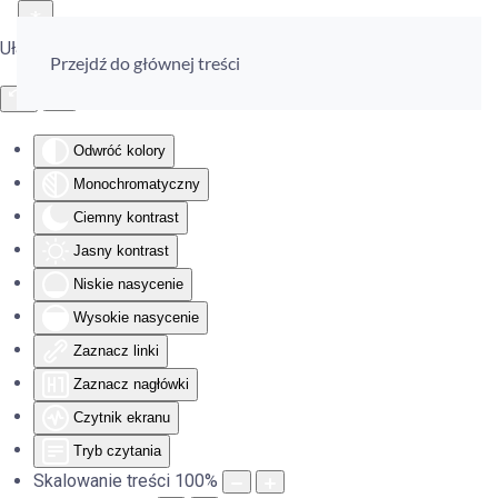
Ułatwienia dostępu
Przejdź do głównej treści
Odwróć kolory
Monochromatyczny
Ciemny kontrast
Jasny kontrast
Niskie nasycenie
Wysokie nasycenie
Zaznacz linki
Zaznacz nagłówki
Czytnik ekranu
Tryb czytania
Skalowanie treści
100
%