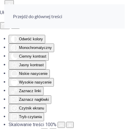
Ułatwienia dostępu
Przejdź do głównej treści
Odwróć kolory
Monochromatyczny
Ciemny kontrast
Jasny kontrast
Niskie nasycenie
Wysokie nasycenie
Zaznacz linki
Zaznacz nagłówki
Czytnik ekranu
Tryb czytania
Skalowanie treści
100
%