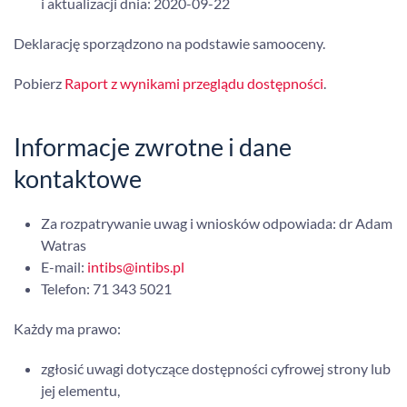
i aktualizacji dnia:
2020-09-22
Deklarację sporządzono na podstawie samooceny.
Pobierz
Raport z wynikami przeglądu dostępności
.
Informacje zwrotne i dane
kontaktowe
Za rozpatrywanie uwag i wniosków odpowiada: dr Adam
Watras
E-mail:
intibs@intibs.pl
Telefon:
71 343 5021
Każdy ma prawo:
zgłosić uwagi dotyczące dostępności cyfrowej strony lub
jej elementu,