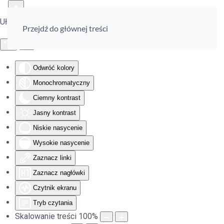
Ułatwienia dostępu
Przejdź do głównej treści
Odwróć kolory
Monochromatyczny
Ciemny kontrast
Jasny kontrast
Niskie nasycenie
Wysokie nasycenie
Zaznacz linki
Zaznacz nagłówki
Czytnik ekranu
Tryb czytania
Skalowanie treści
100
%