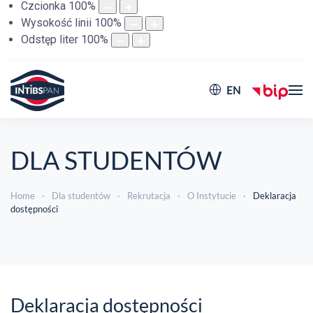
Czcionka
100
%
Wysokość linii
100
%
Odstęp liter
100
%
EN
DLA STUDENTÓW
Home
Dla studentów
Rekrutacja
O Instytucie
Deklaracja
dostępności
Deklaracja dostępności