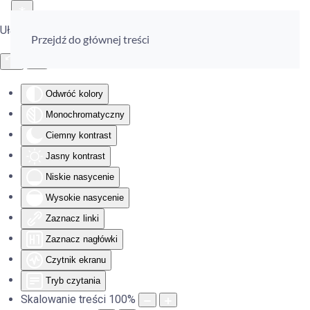
Ułatwienia dostępu
Przejdź do głównej treści
Odwróć kolory
Monochromatyczny
Ciemny kontrast
Jasny kontrast
Niskie nasycenie
Wysokie nasycenie
Zaznacz linki
Zaznacz nagłówki
Czytnik ekranu
Tryb czytania
Skalowanie treści
100
%