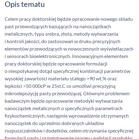
Opis tematu
Celem pracy doktorskiej będzie opracowanie nowego składu
past przewodzących bazujących na nanocząstkach
metalicznych, typu srebra, złota, metody wytwarzania
i kontroli jakości, do zastosowań w druku precyzyjnych
elementów przewodzących w nowoczesnych wyświetlaczach
i sensorach bioelektronicznych. Innowacyjnym elementem
pracy doktorskiej będzie opracowanie formulacji
o niespotykanej dotąd specyficznej kombinacji parametrów
wysokiej zawartości materiału stałego >90 wt.% oraz
lepkości >50 000cP w 25st.C co umożliwi precyzyjną
mikrodepozycję pasty przewodzącej. Głównym problemem
badawczym będzie opracowanie metodyki wytwarzania
nanocząstek metalicznych o specyficznych parametrach
fizykochemicznych, następnie wprowadzenie otrzymanych
nanocząstek do uprzednio dobranych układów
rozpuszczalników i dodatków, celem otrzymania specyficznej
formulacji pasty i przygotowanie procesu walidacji produktu