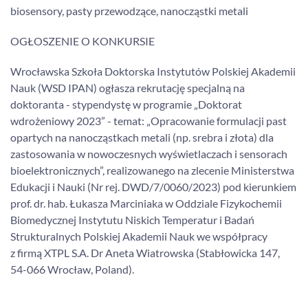
biosensory, pasty przewodzące, nanocząstki metali
OGŁOSZENIE O KONKURSIE
Wrocławska Szkoła Doktorska Instytutów Polskiej Akademii
Nauk (WSD IPAN) ogłasza rekrutację specjalną na
doktoranta - stypendystę w programie „Doktorat
wdrożeniowy 2023” - temat: „Opracowanie formulacji past
opartych na nanocząstkach metali (np. srebra i złota) dla
zastosowania w nowoczesnych wyświetlaczach i sensorach
bioelektronicznych”, realizowanego na zlecenie Ministerstwa
Edukacji i Nauki (Nr rej. DWD/7/0060/2023) pod kierunkiem
prof. dr. hab. Łukasza Marciniaka w Oddziale Fizykochemii
Biomedycznej Instytutu Niskich Temperatur i Badań
Strukturalnych Polskiej Akademii Nauk we współpracy
z firmą XTPL S.A. Dr Aneta Wiatrowska (Stabłowicka 147,
54-066 Wrocław, Poland).